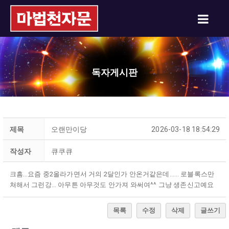
독자게시판
제목
오랜만이당
2026-03-18 18:54:29
작성자
큐쿠큐
크흠…요즘 중2올라가면서 거의 2달인가 안온거같은데…… 로블록스만
쳐해서 그런강… 아무튼 아무것도 안가져 와써여^^ 그냥 생존신고예요
목록
수정
삭제
글쓰기