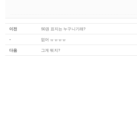
이전
50권 표지는 누구니기래?
-
없어 ㅠㅠㅠㅠ
다음
그게 뭐지?