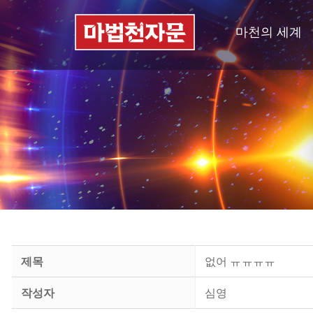
마천의 세계
제목
없어 ㅠㅠㅠㅠ
작성자
심영