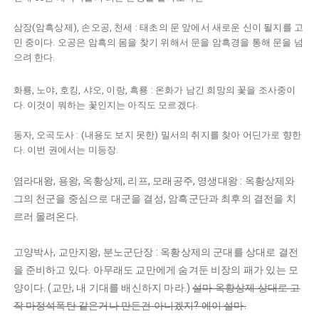
삼장(암흑상제), 손오공, 천세 : 태초의 문 앞에서 새로운 신이 될지를 고
민 중이다. 오공은 암흑의 몸을 찾기 위해서 문을 암흑경을 통해 문을 넘
으려 한다.
화룡, 노야, 호킹, 샤오, 이랑, 흑룡 : 온화가 남긴 희망의 꽃을 조사중이
다. 이것이 뭐하는 꽃인지는 아직도 모르겠다.
동자, 오곡도사 : (내용도 보지 못한) 밀서의 취지를 찾아 어딘가로 향한
다. 이번 권에서는 미등장.
염라대왕, 용왕, 옥황상제, 리프, 모래공주, 영생대왕 : 옥황상제와
그의 천군을 중심으로 대군을 결성, 암흑군단과 최후의 결전을 치
르러 몰려온다.
고양박사, 교만지왕, 분노군단장 : 옥황상제의 군대를 상대로 결전
을 준비하고 있다. 아무래도 교만에게 숨겨둔 비장의 패가 있는 모
양이다. (교만, 내 기대를 배신하지 마라.)
​설마 옥황상제 상대로 고
작 마정석폭탄 같은거나 만든건 아니겠지? 에이 설마.