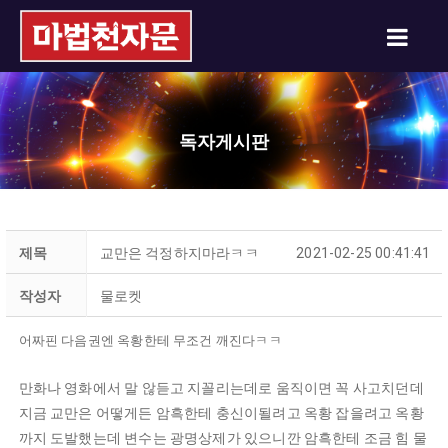
독자게시판
제목
교만은 걱정하지마라ㅋㅋ
2021-02-25 00:41:41
작성자
물로켓
어짜핀 다음권엔 옥황한테 무조건 깨진다ㅋㅋ
만화나 영화에서 말 않듣고 지꼴리는데로 움직이면 꼭 사고치던데
지금 교만은 어떻게든 암흑한테 충신이될려고 옥황 잡을려고 옥황
까지 도발했는데 변수는 광명상제가 있으니깐 암흑한테 조금 힘 물