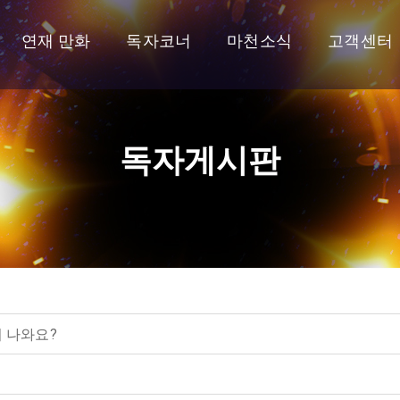
연재 만화
독자코너
마천소식
고객센터
독자게시판
 나와요?