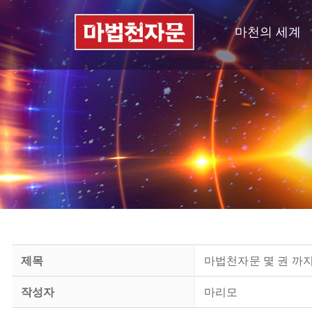
마천의 세계
제목
마법천자문 몇 권 까지
작성자
마리모