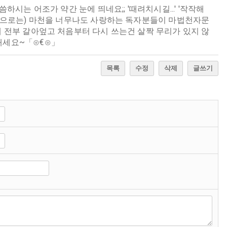
는 어조가 약간 눈에 띄네요;; '때려치시길...' '작작해
적인 생각으로는) 마천을 너무나도 사랑하는 독자분들이 마법천자문
 전부 갈아엎고 처음부터 다시 쓰는건 살짝 무리가 있지 않
내세요~「⊙€⊙」
목록
수정
삭제
글쓰기