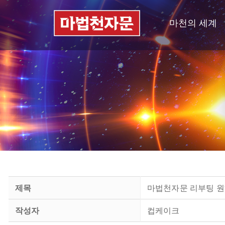
마천의 세계
제목
마법천자문 리부팅 원
작성자
컵케이크