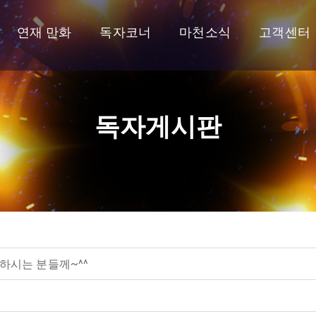
연재 만화
독자코너
마천소식
고객센터
독자게시판
하시는 분들께~^^