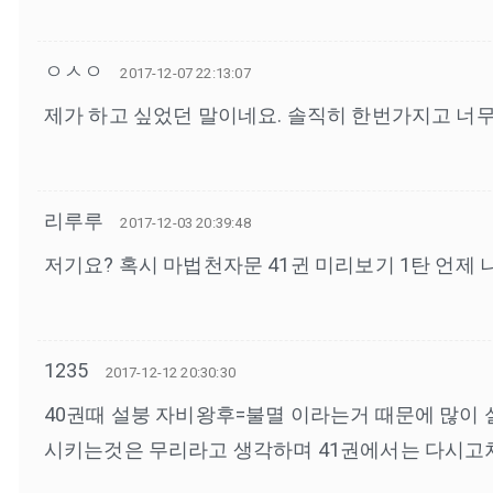
ㅇㅅㅇ
2017-12-07 22:13:07
제가 하고 싶었던 말이네요. 솔직히 한번가지고 너무
리루루
2017-12-03 20:39:48
저기요? 혹시 마법천자문 41귄 미리보기 1탄 언제 나
1235
2017-12-12 20:30:30
40권때 설붕 자비왕후=불멸 이라는거 때문에 많이 실망하신 독자들이 많아서 그러는거 같아요 이 장면은 개인적으로 매우 실망했습니다 하지만 전부다 리부팅
시키는것은 무리라고 생각하며 41권에서는 다시고