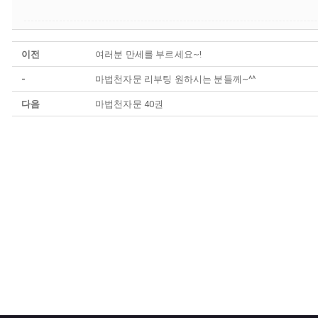
이전
여러분 만세를 부르세요~!
-
마법천자문 리부팅 원하시는 분들께~^^
다음
마법천자문 40권