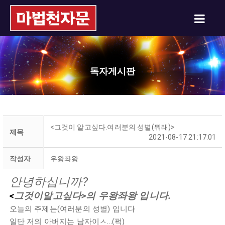
독자게시판
<그것이 알고싶다.여러분의 성별(뭐래)>
제목
2021-08-17 21:17:01
작성자
우왕좌왕
안녕하십니까?
<
그것이알고싶다>의 우왕좌왕 입니다.
오늘의 주제는(여러분의 성별) 입니다
일단 저의 아버지는 남자이ㅅ...(퍽)