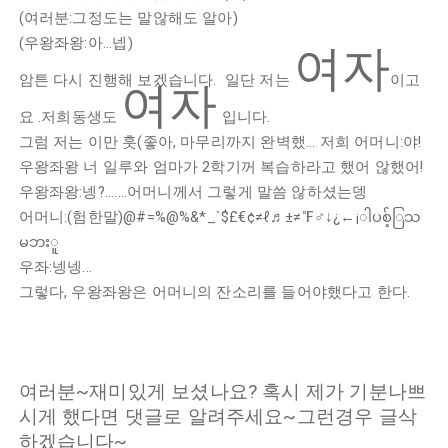
(여러분:그정도는 말않해도 알아)
(우왕좌왕:아...넵)
여자
암튼 다시 진행해 보겠습니다.
일단
저는
이고
여자
요 .저
희동생도
입니다.
그럼 저는 이만 훗(좋아, 마무리까지 완벽했... 저희 어머니:야!
우왕좌왕 너 일루와 엄마가 2학기꺼 복습하라고 했어 않했어!
우왕좌왕:넹?.......어머니께서 그렇게 말씀 않하셨는뎅
어머니:(험한말)@#=%@%&*_`$£€¢≠ℓ♬±≠℉♂↓¿←¡ါပစ့်ြသ
မဘးူ
우좌:넹넹...
그렇다, 우왕좌왕은 어머니의 잔소리를 들어야했다고 한다.
여러분~재미있게 보셨나요? 혹시 제가 기분나쁘
시게 했다면 댓글로 알려주세요~그런경우 글삭
하겠습니다~