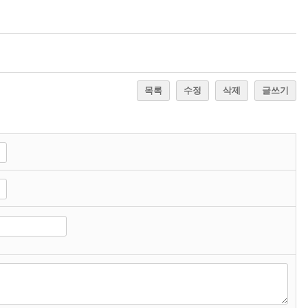
목록
수정
삭제
글쓰기