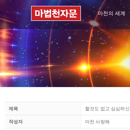
마천의 세계
제목
할것도 없고 심심하신 분
작성자
마천 사랑해