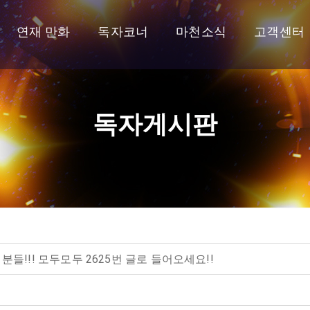
연재 만화
독자코너
마천소식
고객센터
독자게시판
들!!! 모두모두 2625번 글로 들어오세요!!