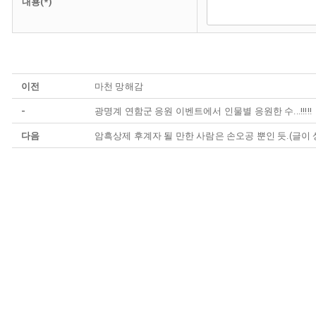
내용(*)
이전
마천 망해감
-
광명계 연함군 응원 이벤트에서 인물별 응원한 수...!!!!!
다음
암흑상제 후계자 될 만한 사람은 손오공 뿐인 듯.(글이 