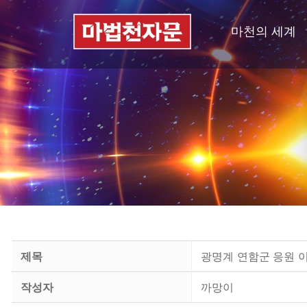
마천의 세계
제목
광명계 연함군 응원 이벤
작성자
까망이