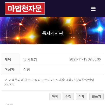
독자게시판
제목
to.샤오짱
2021-11-15 09:00:35
작성자
삼장
너 고객문의에 글쓴거 뭐라고 쓴거야???대충 내용만 알려줄수있어
>?????
목록
수정
삭제
글쓰기