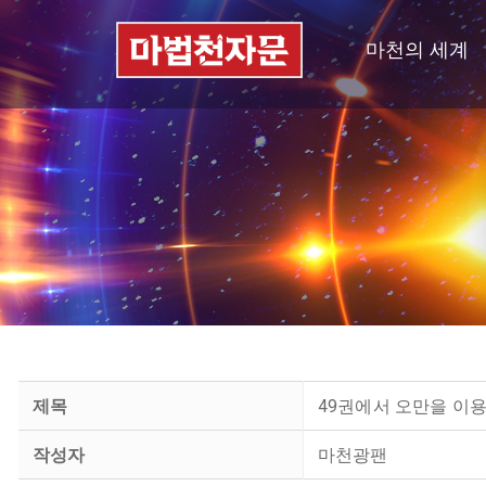
마천의 세계
제목
49권에서 오만을 이
작성자
마천광팬