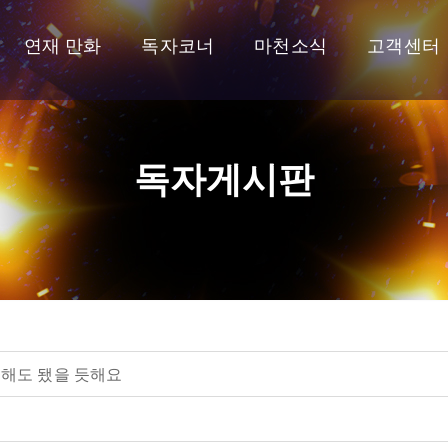
연재 만화
독자코너
마천소식
고객센터
독자게시판
용해도 됐을 듯해요