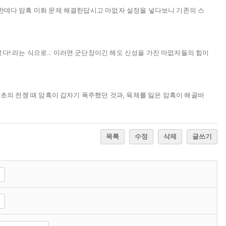
요한데다 암흑 미화 문제 해결한답시고 마없자 설정을 넣다보니 기존의 스
었다! 라는 식으로… 이러면 군단장이긴 해도 신성을 가진 마없자들의 힘이
초의 전쟁 때 암흑이 갑자기 폭주했던 것과, 육체를 잃은 암흑이 해골바
목록
수정
삭제
글쓰기