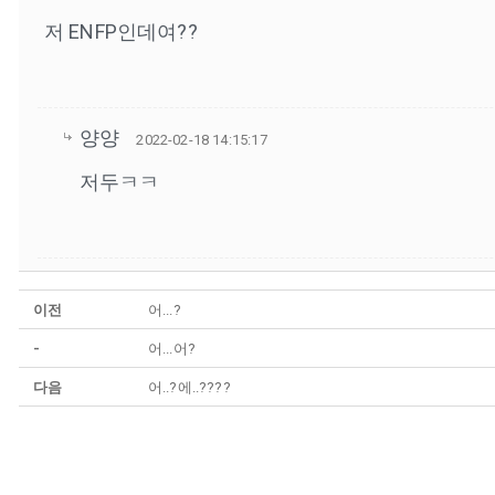
저 ENFP인데여??
양양
2022-02-18 14:15:17
저두ㅋㅋ
이전
어...?
-
어...어?
다음
어..?에..????