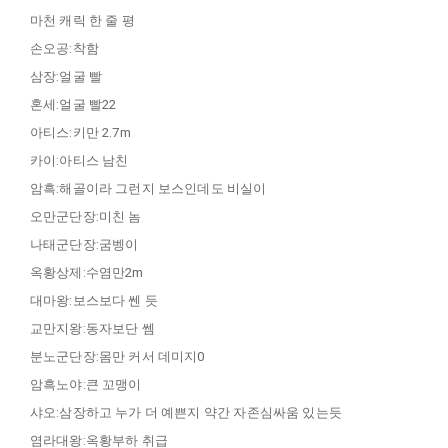
마천 캐릭 한 줄 평
손오공:착함
삼장:얼굴 빨
혼세:얼굴 빨22
아티스:키만 2.7m
카이:아티스 남친
암흑:해골이라 그런지 보스인데도 비실이
오만군단장:미친 놈
나태군단장:굼벵이
옥황상제:수염만2m
대마왕:보스보다 쎈 듯
교만지왕:동자보단 쎔
분노군단장:몸만 커서 데미지0
암흑노야:큰 꼬맹이
샤오:삼장하고 누가 더 예쁜지 약간 자존심싸움 있는듯
염라대왕:옥황부하 취급