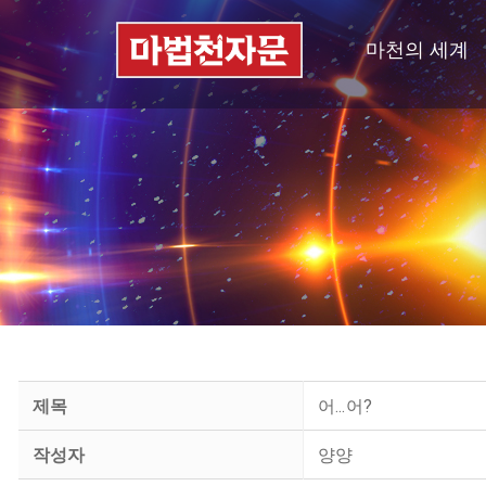
마천의 세계
제목
어...어?
작성자
양양