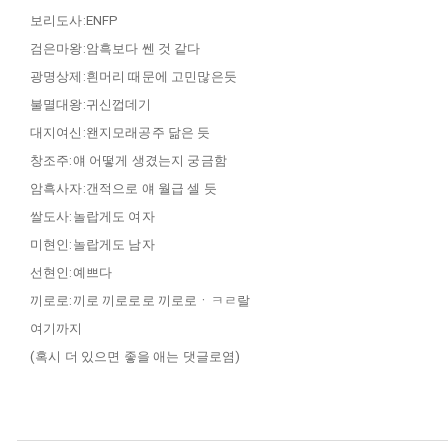
보리도사:ENFP
검은마왕:암흑보다 쎈 것 같다
광명상제:흰머리 때문에 고민많은듯
불멸대왕:귀신껍데기
대지여신:왠지모래공주 닮은 듯
창조주:얘 어떻게 생겼는지 궁금함
암흑사자:갠적으로 얘 월급 셀 듯
쌀도사:놀랍게도 여자
미현인:놀랍게도 남자
선현인:예쁘다
끼로로:끼로 끼로로로 끼로로ㆍㅋㄹ랄
여기까지
(혹시 더 있으면 좋을 애는 댓글로염)