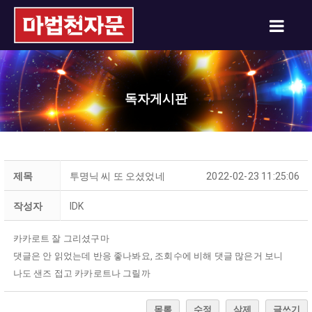
독자게시판
제목
투명닉 씨 또 오셨었네
2022-02-23 11:25:06
작성자
IDK
카카로트 잘 그리셨구마
댓글은 안 읽었는데 반응 좋나봐요, 조회수에 비해 댓글 많은거 보니
나도 샌즈 접고 카카로트나 그릴까
목록
수정
삭제
글쓰기