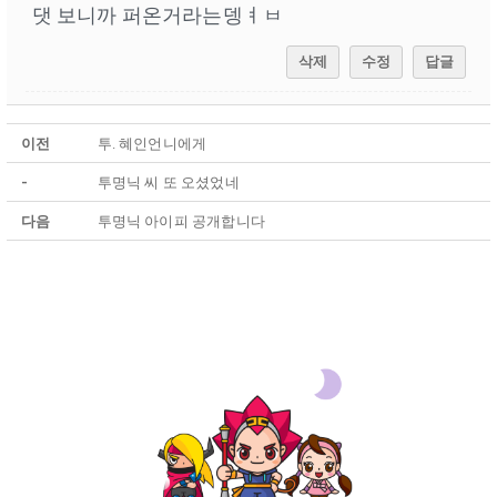
댓 보니까 퍼온거라는뎅ㅕㅂ
삭제
수정
답글
이전
투. 혜인언니에게
-
투명닉 씨 또 오셨었네
다음
투명닉 아이피 공개합니다