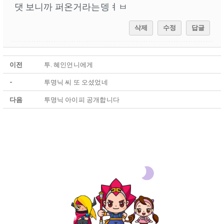
댓 보니까 퍼온거라는뎅ㅕㅂ
삭제
수정
답글
이전
투. 혜인언니에게
-
투명닉 씨 또 오셨었네
다음
투명닉 아이피 공개합니다