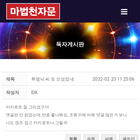
독자게시판
제목
투명닉 씨 또 오셨었네
2022-02-23 11:25:06
작성자
IDK
카카로트 잘 그리셨구마
댓글은 안 읽었는데 반응 좋나봐요, 조회수에 비해 댓글 많은거 보니
나도 샌즈 접고 카카로트나 그릴까
목록
수정
삭제
글쓰기