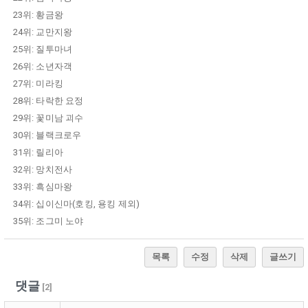
23위: 황금왕
24위: 교만지왕
25위: 질투마녀
26위: 소년자객
27위: 미라킹
28위: 타락한 요정
29위: 꽃미남 괴수
30위: 블랙크로우
31위: 릴리아
32위: 망치전사
33위: 흑심마왕
34위: 십이신마(호킹, 용킹 제외)
35위: 조그미 노야
목록
수정
삭제
글쓰기
댓글
[
2
]