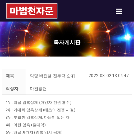
독자게시판
제목
악당 버전별 전투력 순위
2022-03-02 13:04:47
작성자
마천광팬
1위: 괴물 암흑상제 (마없자 전원 흡수)
2위: 거대화 암흑상제 (태초의 전쟁 시절)
3위: 부활한 암흑상제, 마음이 없는 자
4위: 어린 암흑 (절대악)
5위: 해골바가지 (암흑 임시 육체)