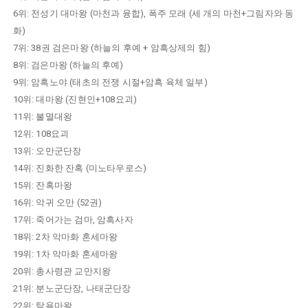
6위: 전성기 대마왕 (마천과 융합), 폭주 모래 (세 개의 마천+그림자와 동
화)
7위: 38권 검은마왕 (하늘의 후예 + 암흑상제의 힘)
8위: 검은마왕 (하늘의 후예)
9위: 암흑노야 (태초의 전쟁 시절+암흑 육체 일부)
10위: 대마왕 (진현인+108요괴)
11위: 불멸대왕
12위: 108요괴
13위: 오만군단장
14위: 진화한 잔혹 (미노타우로스)
15위: 잔혹마왕
16위: 악귀 오만 (52권)
17위: 죽어가는 검마, 암흑사자
18위: 2차 악마화 혼세마왕
19위: 1차 악마화 혼세마왕
20위: 총사령관 교만지왕
21위: 분노군단장, 나태군단장
22위: 탐욕마왕