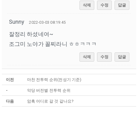
삭제
수정
답글
Sunny
2022-03-03 08:19:45
잘정리 하셨네여~
조그미 노야가 꼴찌라니 ㅎㅎㅋㅋㅋ
삭제
수정
답글
이전
마천 전투력 순위(전성기 기준)
-
악당 버전별 전투력 순위
다음
암흑 어디로 갈 것 같나요?