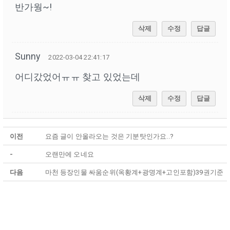
반가웡~!
삭제
수정
답글
Sunny
2022-03-04 22:41:17
어디갔었어ㅠㅠ 찾고 있었는데
삭제
수정
답글
이전
요즘 글이 안올라오는 것은 기분탓인가요..?
-
오랜만에 오네요
다음
마천 등장인물 싸움순위(옥황계+광명계+고인포함)39권기준