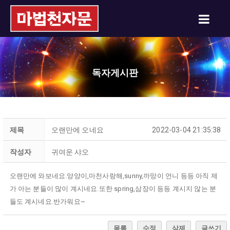
독자게시판
제목
오랜만에 오네요
2022-03-04 21:35:38
작성자
귀여운 샤오
오랜만에 와보네요.양양이,마천사랑해,sunny,까망이 언니 등등 아직 제
가 아는 분들이 많이 계시네요.또한 spring,삼장이 등등 계시지 않는 분
들도 계시네요.반가워요~
목록
수정
삭제
글쓰기