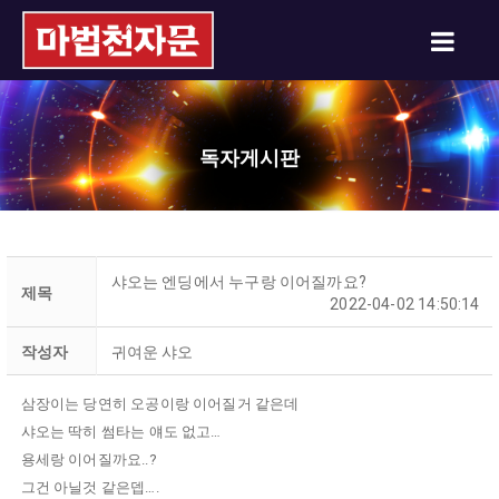
독자게시판
샤오는 엔딩에서 누구랑 이어질까요?
제목
2022-04-02 14:50:14
작성자
귀여운 샤오
삼장이는 당연히 오공이랑 이어질거 같은데
샤오는 딱히 썸타는 얘도 없고…
용세랑 이어질까요..?
그건 아닐것 같은뎁….