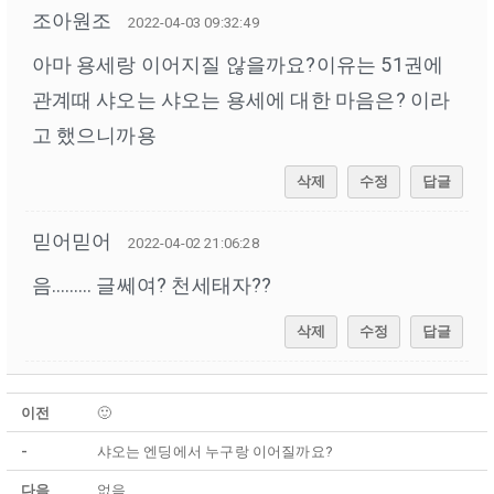
조아원조
2022-04-03 09:32:49
아마 용세랑 이어지질 않을까요?이유는 51권에
관계때 샤오는 샤오는 용세에 대한 마음은? 이라
고 했으니까용
삭제
수정
답글
믿어믿어
2022-04-02 21:06:28
음……… 글쎄여? 천세태자??
삭제
수정
답글
이전
🙂
-
샤오는 엔딩에서 누구랑 이어질까요?
다음
없음