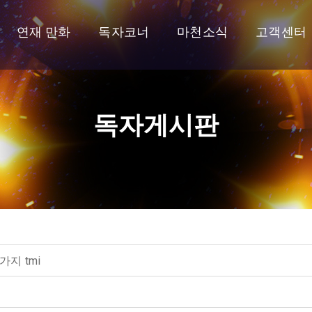
연재 만화
독자코너
마천소식
고객센터
독자게시판
가지 tmi