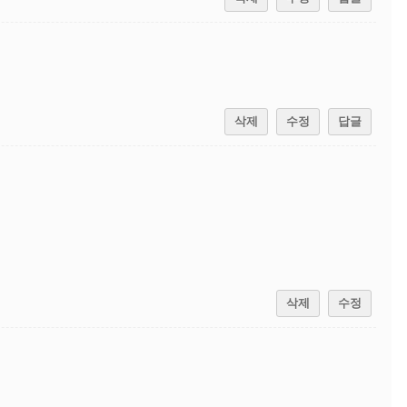
삭제
수정
답글
삭제
수정