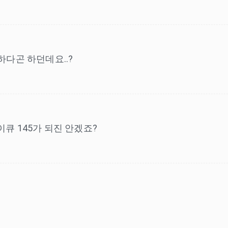
다곤 하던데요..?
아이큐 145가 되진 안겠죠?