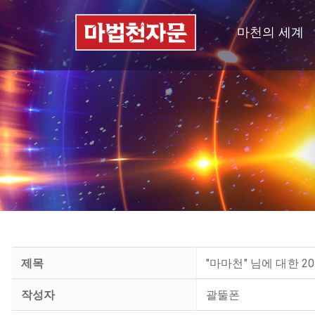
마천의 세계
제목
"마마천" 님에 대한 20
작성자
괄뚤폰