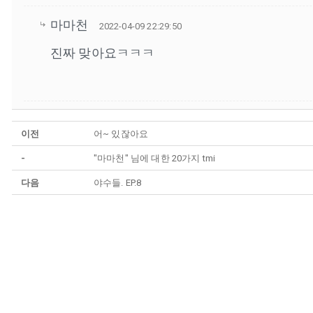
마마천
2022-04-09 22:29:50
진짜 맞아요ㅋㅋㅋ
이전
어~ 있잖아요
-
"마마천" 님에 대한 20가지 tmi
다음
야수들. EP.8