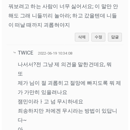
꿔보려고 하는 사람이 너무 싫어서요; 이 말만 안
해도 그래 니들끼리 놀아라; 하고 갔을텐데 니들
이 떠날 때까지 괴롭혀야지
삭제
수정
답글
TWICE
2022-06-19 10:34:08
나서서?전 그냥 제 의견을 말한건데요, 뭐
또
제가 님이 절 괴롭히고 절망에 빠지도록 뭐 제
가 가만히 있을려나요
잼민이라ㅏ고 넘 무시하네요
죄송하지만 저에겐 무시라는 방법이 있답니
다~
아