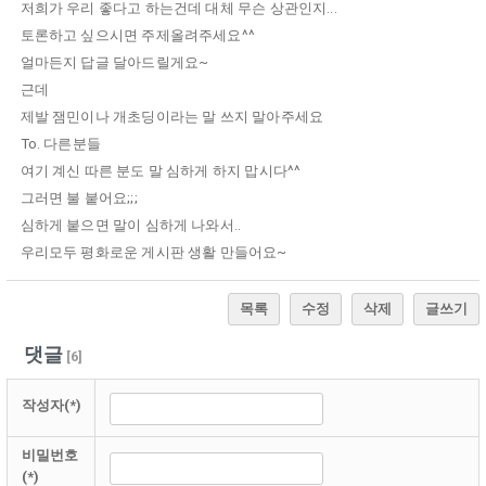
저희가 우리 좋다고 하는건데 대체 무슨 상관인지...
토론하고 싶으시면 주제올려주세요^^
얼마든지 답글 달아드릴게요~
근데
제발 잼민이나 개초딩이라는 말 쓰지 말아주세요
To. 다른분들
여기 계신 따른 분도 말 심하게 하지 맙시다^^
그러면 불 붙어요;;;
심하게 붙으면 말이 심하게 나와서..
우리모두 평화로운 게시판 생활 만들어요~
목록
수정
삭제
글쓰기
댓글
[
6
]
작성자(*)
비밀번호
(*)