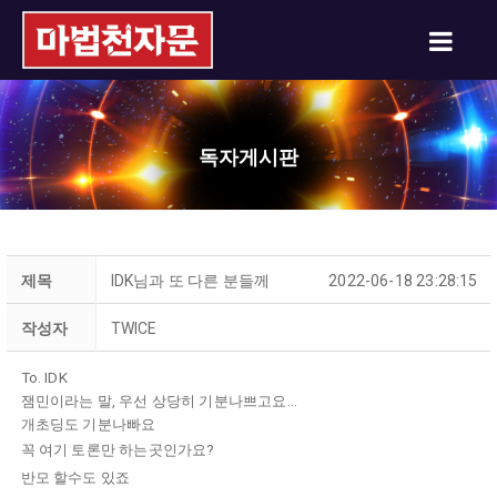
독자게시판
제목
IDK님과 또 다른 분들께
2022-06-18 23:28:15
작성자
TWICE
To. IDK
잼민이라는 말, 우선 상당히 기분나쁘고요...
개초딩도 기분나빠요
꼭 여기 토론만 하는곳인가요?
반모 할수도 있죠