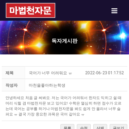
독자게시판
제목
국어가 너무 어려워요 ㅠ
2022-06-23 01:17:52
작성자
마천을좋아하는학생
안녕하세요 처음 글 써봐요. 저는 국어가 어려워서 한자도 익히고 쉴 때
머리 식힐 겸 마법천자문 보고 있어요! 수학은 열심히 하면 점수가 오르
는데 국어는 공부를 하거나 마법천자문을 봐도 쉽게 안 올라서 너무 슬
퍼요 ㅠ 결국 가장 중요한 과목은 국어 같아요 ㅠ
목록
수정
삭제
글쓰기