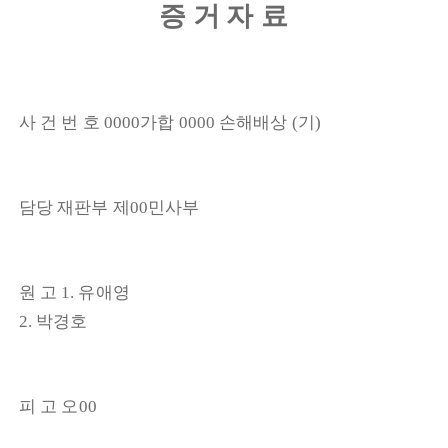
증 거
자 료
사 건 번 호
가합
손해배상
기
0000
0000
(
)
담당 재판부 제
민사부
00
원 고
유애영
1.
박경호
2.
피 고 오
00