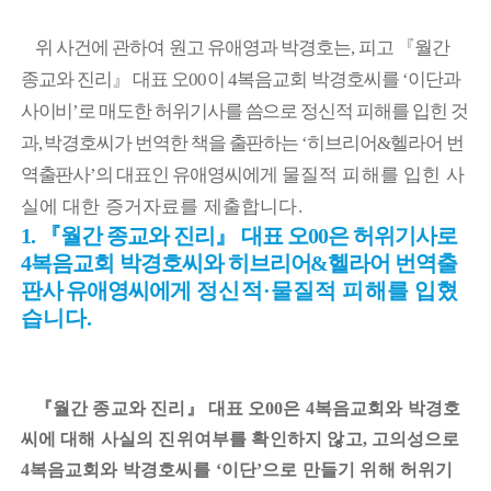
위 사건에 관하여 원고 유애영과 박경호는
피고
『
월간
,
종교와 진리
』
대표 오
이
복음교회
박경호씨를
이단과
00
4
‘
사이비
로 매도한 허위기사를 씀으로 정신적 피해를 입힌 것
’
과
박경호씨가 번역한 책을 출판하는
히브리어
헬라어 번
,
‘
&
역출판사
의 대표인 유애영
씨에게
물질적 피해를 입힌 사
’
실에 대한 증거자료를 제출합니다
.
『
월간 종교와 진리
』
대표 오
은 허위기사로
1.
00
복음교회
박경호씨와 히브리어
헬라어 번역출
4
&
판사 유애영씨에게
정신적
물질적 피해를 입혔
·
습니다
.
『
월간 종교와 진리
』
대표 오
은
복음교회와 박경호
00
4
씨에 대해 사실의 진위여부를 확인하지 않고
고의성으로
,
복음교회와 박경호씨를
이단
으로 만들기 위해 허위기
4
‘
’