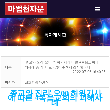
독자게시판
'종교와 진리' 오00 허위기사에 따른 4복음교회의 피
제목
해사례 증 거 자 료 - 읽어주셔서 감사합니다
2022-07-06 16:40:35
작성자
쉽고정확한번역
'종교와 진리'
오
허위기사
00
에 따른
복음교회의 피해사
4
례