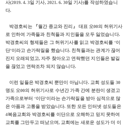
사
일 기사
일 기사
를 작성하였습니
(2019. 4. 3
, 2021. 6. 30
)
다
.
박경호씨는
『
월간 종교와 진리
』
대표 오
의 허위기사
00
로 인하여 가족들과 친척들과 지인들을 모두 잃었습니다
.
박경호씨의 형제들은 그 허위기사를 읽고 박경호씨를
이
‘
단
이라고 손가락질을 했습니다
친척들과는 관계가 끊어
’
.
진지 오래되었고
자주 찾아오고 연락했던 지인들은 발길
,
을 끊었고 연락조차 되지 않습니다
.
이런 일들은 박경호씨 뿐만이 아닙니다
교회 성도들
.
30
명도 오
의 허위기사로 수년간 가족 간에 분
란이 생겼고
00
가족으로부터
이단
이라는 손가락질을 받아 심적으로 많
‘
’
은 아픔과 고통을 받았습니다
또한 모든 인터넷 성도들은
.
복음교회와 박경호씨를 이단으로 오해하고 믿지 못하여
4
교회를 그만두고 떠났으며
교회에는 새로운 성도가 더 이
,