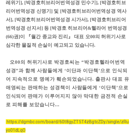
레위기
박경호히브리어번역성경 민수기
박경호히브
], [
], [
리어번역성경 신명기
및
박경호히브리어번역성경 역사
]
[
서
박경호히브리어번역성경 시가서
박경호히브리어
], [
], [
번역성경 선지서
등
박경호 히브리어
헬라어 번역성경
]
[
&
권
이
『
월간 종교와 진리
』
대표 오
의 허위기사로
(66)
]
00
심각한 물질적 손실이 예고되고 있습니다
.
오
의 허위기사로 박경호씨는
박경호헬라어번역
00
“
성경
과 함께 사람들에게
이단과 이단책
으로 인식되
”
‘
’
어 지속적으로 명예가 훼손되었습니다
출판사 대표 유
.
애영씨는 판매하는 성경책이 사람들에게
이단책
으로
‘
’
인식되어 판매가 이루어지지 않아 막대한 금전적 손실
로 피해를 보았습니다
...
https://dgmbc.com/board/60t8gyZT5T4zBgtcZDy/single/zRu
yo01dLqO