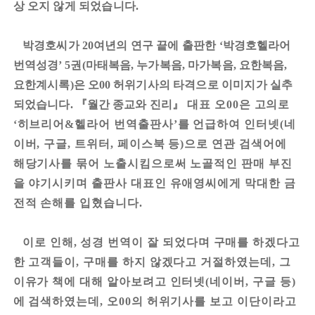
상 오지 않게 되었습니다
.
박경호씨가
여년의 연구 끝에 출판한
박경호헬라어
20
‘
번역성경
권
마태복음
누가복음
마가복음
요한복음
’ 5
(
,
,
,
,
요한계시록
은 오
허위기사의 타격으로 이미지가 실추
)
00
되었습니다
『
월간 종교와 진리
』
대표 오
은 고의로
.
00
히브리어
헬라어 번역출판사
를 언급하여 인터넷
네
‘
&
’
(
이버
구글
트위터
페이스북 등
으로 연관 검색어에
,
,
,
)
해당기사를 묶어 노출시킴으로써 노골적인 판매 부진
을 야기시키며 출판사 대표인 유애영씨에게 막대한 금
전적 손해를 입혔습니다
.
이로 인해
성경 번역이 잘 되었다며 구매를 하겠다고
,
한 고객들이
구매를 하지 않겠다고 거절하였는데
그
,
,
이유가 책에 대해 알아보려고 인터넷
네이버
구글 등
(
,
)
에 검색하였는데
오
의 허위기사를 보고 이단이라고
,
00