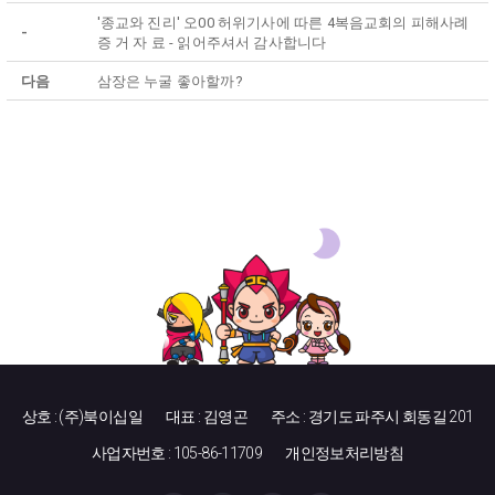
'종교와 진리' 오00 허위기사에 따른 4복음교회의 피해사례
-
증 거 자 료 - 읽어주셔서 감사합니다
다음
삼장은 누굴 좋아할까?
상호 : (주)북이십일
대표 : 김영곤
주소 : 경기도 파주시 회동길 201
사업자번호 : 105-86-11709
개인정보처리방침