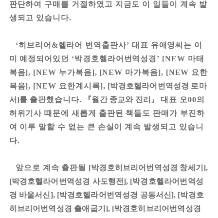
판단하여 구매를 거절하였고 지금도 이 일들이 계속 발
생되고 있습니다
.
히브리어
헬라어 번역출판사
대표 유애영씨는 이
‘
&
’
미 예정되어있던
박경호헬라어번역성경
마태
‘
’ [NEW
복음
누가복음
마가복음
요한
], [NEW
], [NEW
], [NEW
복음
요한계시록
박경호헬라어번역성경 로마
], [NEW
],
[
서
를
출판했습니다
『
월간 종교와 진리
』
대표 오
의
]
.
00
허위기사 때문에 새롭게 출판된 책들도 판매가 부진하
여 이루 말할 수 없는 큰 손실이 계속 발생되고 있습니
다
.
앞으로 계속 출판될
박경호히브리어번역성경 창세기
[
],
박경호헬라어번역성경 사도행전
박경호헬라어번역성
[
], [
경 바울서신
박경호헬라어번역성경 공동서신
박경호
], [
], [
히브리어번역성경 출애굽기
박경호히브리어번역성경
], [