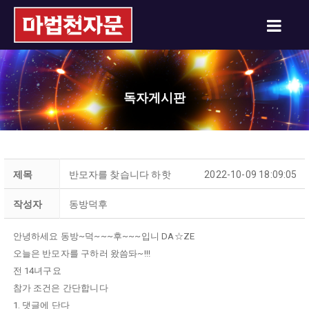
독자게시판
제목
반모자를 찾습니다 하핫
2022-10-09 18:09:05
작성자
동방덕후
안녕하세요 동방~덕~~~후~~~입니 DA☆ZE
오늘은 반모자를 구하러 왔씀돠~!!!
전 14녀구요
참가 조건은 간단합니다
1. 댓글에 단다