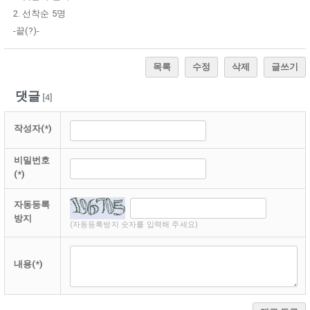
2. 선착순 5명
-끝(?)-
목록
수정
삭제
글쓰기
댓글
[
4
]
작성자(*)
비밀번호
(*)
자동등록
방지
(자동등록방지 숫자를 입력해 주세요)
내용(*)