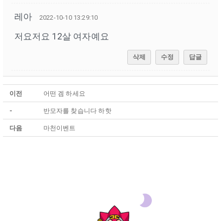
레아
2022-10-10 13:29:10
저요저요 12살 여자예요
삭제
수정
답글
이전
어떤 겜 하세요
-
반모자를 찾습니다 하핫
다음
마천이벤트