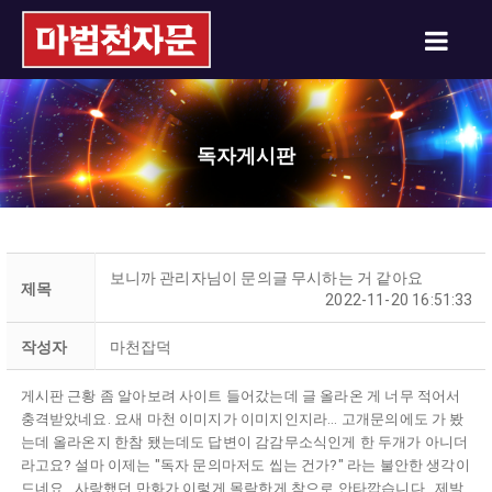
독자게시판
보니까 관리자님이 문의글 무시하는 거 같아요
제목
2022-11-20 16:51:33
작성자
마천잡덕
게시판 근황 좀 알아보려 사이트 들어갔는데 글 올라온 게 너무 적어서
충격받았네요. 요새 마천 이미지가 이미지인지라... 고개문의에도 가 봤
는데 올라온지 한참 됐는데도 답변이 감감무소식인게 한 두개가 아니더
라고요? 설마 이제는 "독자 문의마저도 씹는 건가?" 라는 불안한 생각이
드네요.. 사랑했던 만화가 이렇게 몰락한게 참으로 안타깝습니다.. 제발