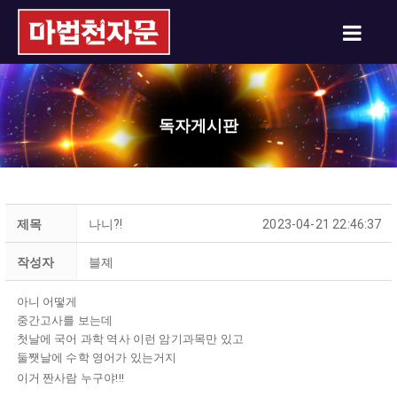
독자게시판
제목
나니?!
2023-04-21 22:46:37
작성자
블졔
아니 어떻게
중간고사를 보는데
첫날에 국어 과학 역사 이런 암기과목만 있고
둘쨋날에 수학 영어가 있는거지
이거 짠사람 누구야!!!