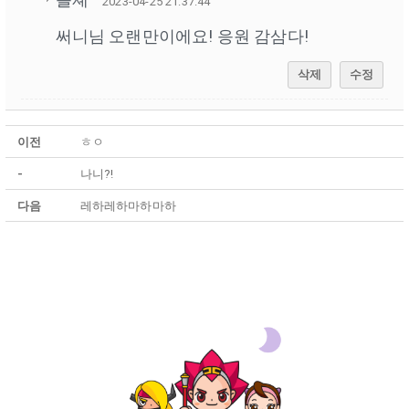
2023-04-25 21:37:44
써니님 오랜만이에요! 응원 감삼다!
삭제
수정
이전
ㅎㅇ
-
나니?!
다음
레하레하마하마하