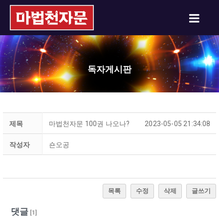
독자게시판
제목
마법천자문 100권 나오나?
2023-05-05 21:34:08
작성자
숀오공
목록
수정
삭제
글쓰기
댓글
[
1
]