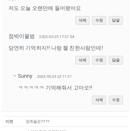
저도 오늘 오랜만에 들어왔어요
삭제
수정
답글
점박이물범
2023-05-25 17:21:54
당연히 기억하지!! 나랑 젤 친한사람인데!
삭제
수정
답글
Sunny
2023-05-25 22:11:21
ㅋㅋㅋㅋㅋ 기억해줘서 고마오!!
삭제
수정
이전
양족들은????