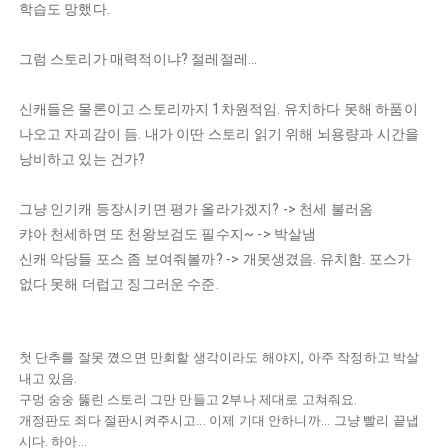
학습도 망했다.
그럼 스토리가 매력적이냐? 절레절레...
신캐들은 물론이고 스토리까지 1차원적임. 유치하다 못해 하품이
나오고 자괴감이 듬. 내가 이딴 스토리 읽기 위해 뇌용량과 시간을
낭비하고 있는 건가?
그냥 인기캐 등장시키면 평가 올라가겠지? -> 천세 불러옴
캬아 천세하면 또 천왕보검도 필수지~ -> 박살냄
신캐 악당들 포스 좀 보여줘볼까? -> 개못생겼음. 유치함. 포스가
없다 못해 더럽고 징그러운 수준.
첫 단추를 잘못 꼈으면 만회할 생각이라도 해야지, 아주 작정하고 박살
내고 있음.
구멍 숭숭 뚫린 스토리 그만 만들고 2부나 제대로 고쳐줘요.
개정판도 죄다 절판시켜주시고... 이제 기대 안하니까... 그냥 빨리 끝냅
시다. 하아...