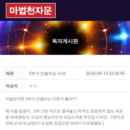
독자게시판
제목
3부가 안팔리는 이유
2024-04-13 23:56:45
작성자
ㅇㅇ.
마법천자문 3부가 안팔리는 이유가 뭘까??
뭐 다들 알겠지... 2부 그딴 식으로 끝내놓고 아무도 궁금하지 않은 새로
운 세계관에서, 오공이 맞는지조차 의심스러운 주인공 디자인... (제작진
진짜 선 씨게 넘었다! 내 앞에 있었으면 싸대기 마려웠을듯.)