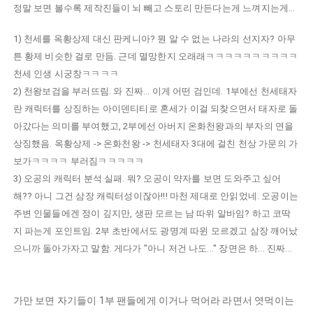
정말 보면 볼수록 제작진들이 뇌 빼고 스토리 만든다는게 느껴지는게...
1) 천세를 옥황상제 대신 판케니아? 뭔 알 수 없는 나라의 선지자? 아무
튼 황제 비슷한 걸로 만듬. 근데 멸망한지 오래래ㅋㅋㅋㅋㅋㅋㅋㅋㅋㅋ
천세 인생 시궁창ㅋㅋㅋㅋ
2) 천왕보검을 부러뜨림. 와 진짜... 이게 어떤 검인데. 1부에선 천세태자
란 캐릭터를 상징하는 아이덴티티로 혼세가 이걸 되찾으면서 태자로 돌
아갔다는 의미를 부여했고, 2부에선 아버지 온화천왕과의 부자의 연을
상징했음. 옥황상제 -> 온화천왕 -> 천세태자 3대에 걸친 천상 가문의 가
보가ㅋㅋㅋㅋ 부러짐ㅋㅋㅋㅋㅋ
3) 오공의 캐릭터 분석 실패. 뭐? 오공이 약자를 보면 도와주고 싶어
해?? 아니 그건 삼장 캐릭터성이잖아!!! 마천 제대로 안읽었네. 오공이는
주변 인물들에겐 정이 깊지만, 생판 모르는 남 따위 알바임? 하고 코딱
지 파는게 포인트임. 2부 초반에서도 광명계 따윈 모르겠고 삼장 깨어났
으니까 돌아가자고 말함. 게다가 "아니 저건 나도..." 장면은 하... 진짜...
가만 보면 자기들이 1부 팬들에게 이거나 먹어라 라면서 엿먹이는