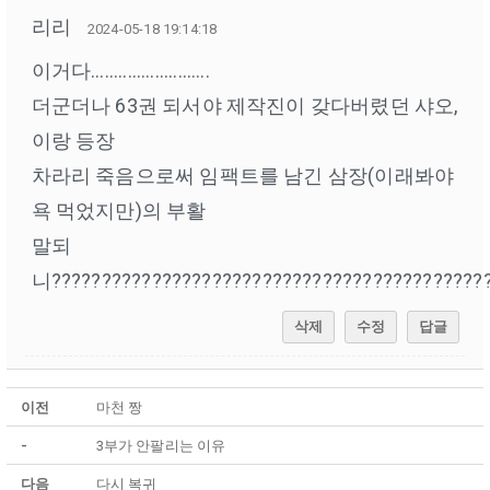
리리
2024-05-18 19:14:18
이거다..........................
더군더나 63권 되서야 제작진이 갖다버렸던 샤오,
이랑 등장
차라리 죽음으로써 임팩트를 남긴 삼장(이래봐야
욕 먹었지만)의 부활
말되
니????????????????????????????????????????????
삭제
수정
답글
이전
마천 짱
-
3부가 안팔리는 이유
다음
다시 복귀