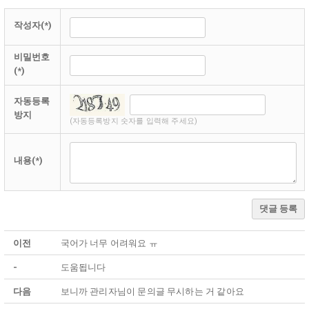
로
벌
작성자(*)
인
컴
비밀번호
T
(*)
O
P
자동등록
1
방지
0
(자동등록방지 숫자를 입력해 주세요)
S
O
내용(*)
L
A
C
T
댓글 등록
I
V
이전
국어가 너무 어려워요 ㅠ
E
E
-
도움됩니다
T
F
다음
보니까 관리자님이 문의글 무시하는 거 같아요
분