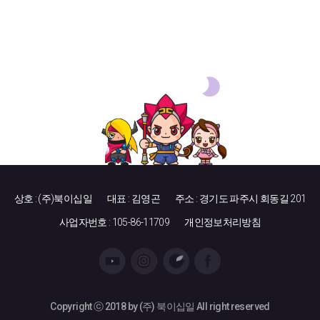
석
운
용
전
략
분
배
금
수
수
료
시
세
전
상호 : (주)북이십일
대표 : 김영곤
주소 : 경기도 파주시 회동길 201
망
K
사업자번호 : 105-86-11709
개인정보처리방침
O
D
E
X
미
국
Copyright ⓒ 2018 by (주) 북이십일 All right reserved
배