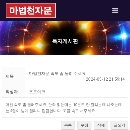
독자게시판
마법천자문 속도 좀 올려 주세요
제목
2024-05-12 21:59:14
작성자
조로아크
마천 속도 좀 올러주세요. 한화 읽는데는 10분도 안 걸리는데 나오는데
는 4달이 넘게 걸리니 답답합니다. 조금 속도 내주세요
목록
수정
삭제
글쓰기