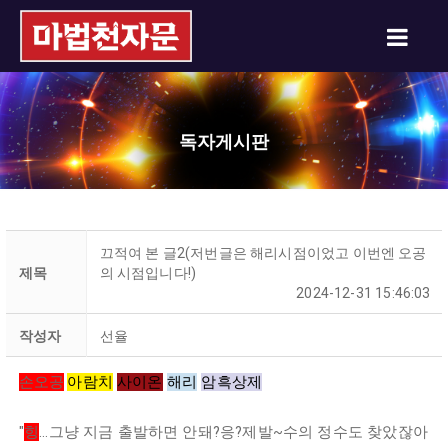
독자게시판
끄적여 본 글2(저번글은 해리시점이었고 이번엔 오공
제목
의 시점입니다!)
2024-12-31 15:46:03
작성자
선율
손오공
아람치
사이온
해리
암흑상제
"
힝
...그냥 지금 출발하면 안돼?응?제발~수의 정수도 찾았잖아