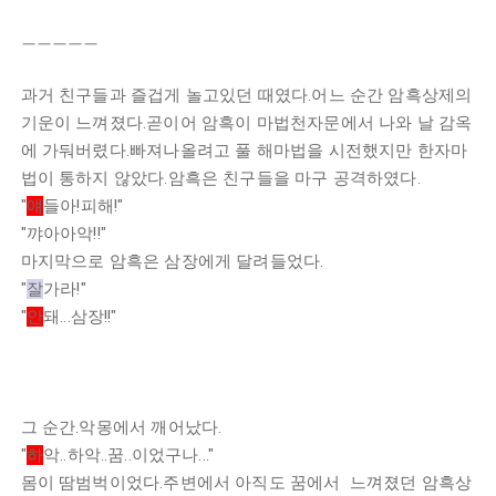
ㅡㅡㅡㅡㅡ
과거 친구들과 즐겁게 놀고있던 때였다.어느 순간 암흑상제의
기운이 느껴졌다.곧이어 암흑이 마법천자문에서 나와 날 감옥
에 가둬버렸다.빠져나올려고 풀 해마법을 시전했지만 한자마
법이 통하지 않았다.암흑은 친구들을 마구 공격하였다.
"
얘
들아!피해!"
"꺄아아악!!"
마지막으로 암흑은 삼장에게 달려들었다.
"
잘
가라!"
"
안
돼...삼장!!"
그 순간.악몽에서 깨어났다.
"
하
악..하악..꿈..이었구나..."
몸이 땀범벅이었다.주변에서 아직도 꿈에서 느껴졌던 암흑상