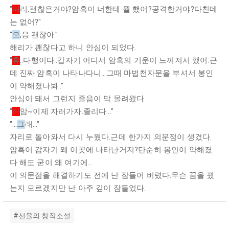
"
해
리,괜찮은거야?암흑이 너한테 뭘 했어?공격한거야?다친데
는 없어?"
"
으
,응.괜찮아."
해리가 괜찮다고 하니 안심이 되었다.
"
휴
..다행이다..갑자기 어디서 암흑의 기운이 느껴져서 깼어.근
데 진짜 암흑이 나타나다니...그때 마법천자문을 부셔서 봉인
이 약해졌나봐.."
안심이 돼서 그런지 졸음이 막 몰려왔다.
"
하
암~이제 자러가자.졸리다..."
"...
그
래..."
자리로 돌아와서 다시 누웠다.근데 한가지 의문점이 생겼다.
암흑이 갑자기 왜 이곳에 나타난거지?단순히 봉인이 약해졌
다 해도 굳이 왜 여기에...
이 의문점을 해결하기도 전에 난 잠들어 버렸다.무슨 꿈을 꿨
는지 모르겠지만 난 아주 깊이 잠들었다.
#선율의 창작소설