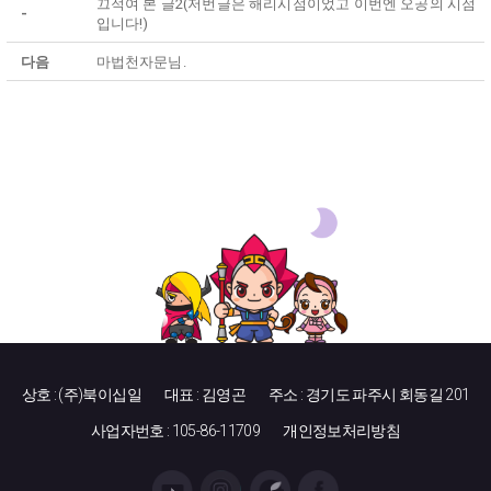
끄적여 본 글2(저번글은 해리시점이었고 이번엔 오공의 시점
-
입니다!)
다음
마법천자문님.
상호 : (주)북이십일
대표 : 김영곤
주소 : 경기도 파주시 회동길 201
사업자번호 : 105-86-11709
개인정보처리방침