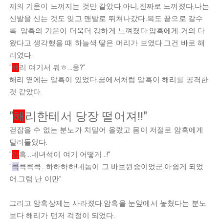
제​의 기운이 느껴지는 것만 같았다.아니,진짜로 느껴졌다.나는
신발을 신는 것도 잊고 맨발로 뛰쳐나갔다.복도 끝으로 갈수
록 암흑의 기운이 더욱더 강하게 느껴졌다.암흑에게 거의 다
왔다고 생각했을 때 하늘색 땋은 머리가 보였다.그건 바로 해
리였다.
"
해
리 여기서 뭐ㅎ...응?"
해리 옆에는 암흑이 있었다.꿈에서처럼 암흑이 해리를 공격한
것 같았다.
"
해
리한테서 당장 떨어져!!"
걷잡을 수 없는 분노가 치밀어 올랐고 몸이 저절로 암흑에게
달려들었다.
"
암
흑...네녀석이 여기 어떻게...!"
"
큭
큭큭큭...하하하하!네놈이 그 바보원숭이었군.아쉽게 되었
어.그럼 난 이만"
그리고 암흑상제는 사라졌다.암흑을 눈앞에서 놓쳤다는 분노
보다 해리가 먼저 걱정이 되었다.