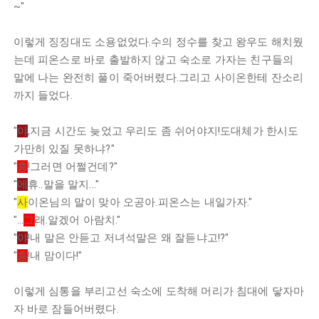
~"
이렇게 징징대도 소용없었다.수의 정수를 찾고 왕우도 해치웠
는데 피온스로 바로 출발하지 않고 숙소로 가자는 친구들의
말에 나는 완전히 풀이 죽어버렸다.그리고 사이온한테 잔소리
까지 들었다.
"
야
,지금 시간도 늦었고 우리도 좀 쉬어야지!도대체가 한시도
가만히 있질 못하냐?"
"
흥
!그러면 어쩔건데?"
"
에
휴..말을 말지..."
"
사
이온님의 말이 맞아 오공아.피온스는 내일가자."
"...
그
래.알겠어 아람치."
"
야
!내 말은 안듣고 저녀석말은 왜 잘듣냐고!?"
"
흥
!내 맘이다!"
이렇게 심통을 부리고선 숙소에 도착해 머리가 침대에 닿자마
자 바로 잠들어버렸다.