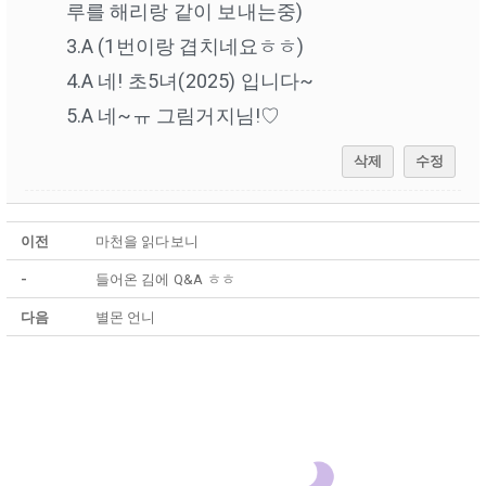
루를 해리랑 같이 보내는중)
3.A (1번이랑 겹치네요ㅎㅎ)
4.A 네! 초5녀(2025) 입니다~
5.A 네~ㅠ 그림거지님!♡
삭제
수정
이전
마천을 읽다보니
-
들어온 김에 Q&A ㅎㅎ
다음
별몬 언니