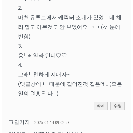
2.
마천 유튜브에서 캐릭터 소개가 있었는데 해
리 말고 아무것도 안 보였어요 ㅋㅋ (첫 눈에
반함)
3.
응!! 레일라 언니♡♡
4.
그래!! 친하게 지내자~
(댓글창에 나 때문에 길어진것 같은데...(모든
일의 원흉은 나...)
삭제
수정
그림거지
2025-01-14 09:02:53