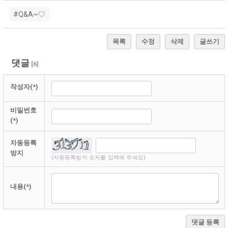
#Q&A~♡
목록
수정
삭제
글쓰기
댓글
[
6
]
작성자(*)
비밀번호
(*)
자동등록
방지
(자동등록방지 숫자를 입력해 주세요)
내용(*)
댓글 등록