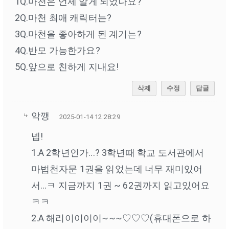
1Q.마천은 언제 알게 되었나요?
2Q.마천 최애 캐릭터는?
3Q.마천을 좋아하게 된 계기는?
4Q.반모 가능한가요?
5Q.앞으로 친하게 지내요!
삭제
수정
답글
악깽
2025-01-14 12:28:29
넵!
1.A 2학년인가...? 3학년때 학교 도서관에서
마법천자문 1권을 읽었는데 너무 재미있어
서...ㅋ 지금까지 1권 ~ 62권까지 읽고있어요
ㅋㅋ
2.A 해리이이이이~~~♡♡♡(휴대폰으로 하