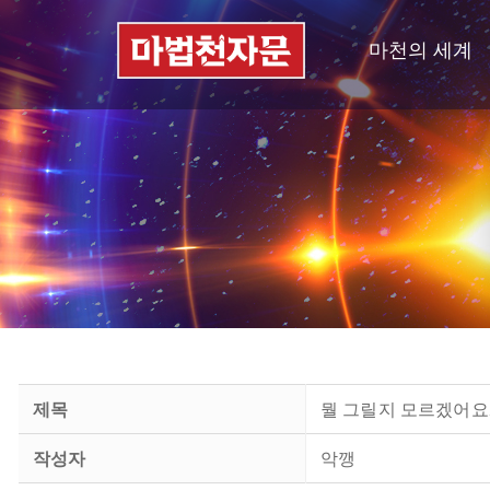
마천의 세계
제목
뭘 그릴지 모르겠어요..
작성자
악깽