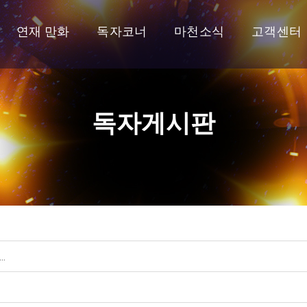
연재 만화
독자코너
마천소식
고객센터
독자게시판
.