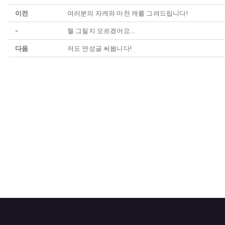
이전
여러분의 자캐와 마천 캐를 그려드립니다!
-
뭘 그릴지 모르겠어요...
다음
저도 연성글 써봅니다!