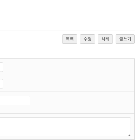
목록
수정
삭제
글쓰기