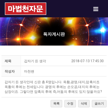
독자게시판
제목
갑자기 든 생각
2018-07-13 17:45:30
작성자
마천팬
갑자기 든 생각인데 신은 총 4명입니다. 옥황,광명,대지,암흑이죠
옥황의 후예는 천세입니다. 광명의 후예는 손오공,대지의 후예는
삼장이죠. 그렇다면 암흑의 후예 즉,어둠의 후예도 있지 않을까요?
목록
수정
삭제
글쓰기