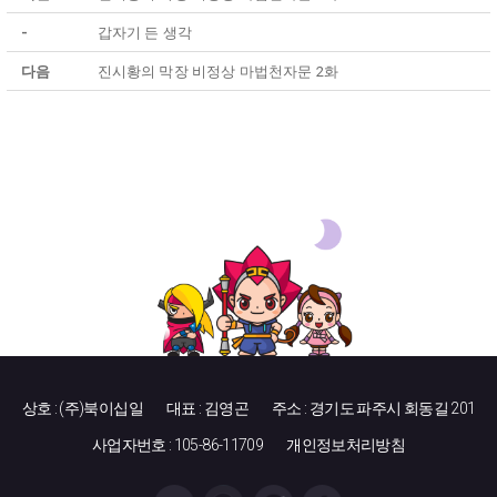
-
갑자기 든 생각
다음
진시황의 막장 비정상 마법천자문 2화
상호 : (주)북이십일
대표 : 김영곤
주소 : 경기도 파주시 회동길 201
사업자번호 : 105-86-11709
개인정보처리방침