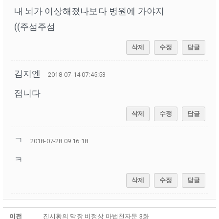
내 뇌가 이상해졌나보다 병원에 가야지
((주섬주섬
삭제
수정
답글
김지엔
2018-07-14 07:45:53
접니다
삭제
수정
답글
ㄱ
2018-07-28 09:16:18
ㅋ
삭제
수정
답글
이전
진시황의 막장 비정상 마법천자문 3화