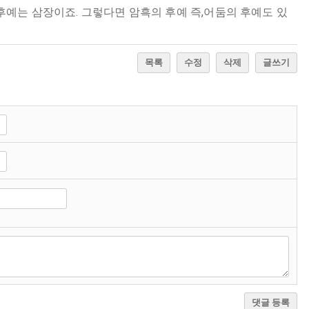
후예는 삼장이죠. 그렇다면 암흑의 후예 즉,어둠의 후예도 있
목록
수정
삭제
글쓰기
댓글 등록