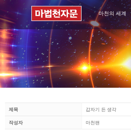
마천의 세계
제목
갑자기 든 생각
작성자
마천팬