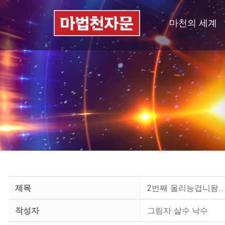
마천의 세계
제목
2번째 올리능겁니돵...
작성자
그림자 살수 낙수