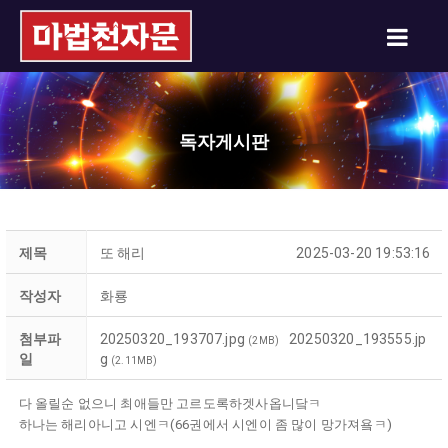
독자게시판
제목
또 해리
2025-03-20 19:53:16
작성자
화룡
첨부파
20250320_193707.jpg
20250320_193555.jp
(2MB)
일
g
(2.11MB)
다 올릴순 없으니 최애들만 고르도록하겟사옵니닼ㅋ
하나는 해리아니고 시엔ㅋ(66권에서 시엔이 좀 많이 망가져욬ㅋ)