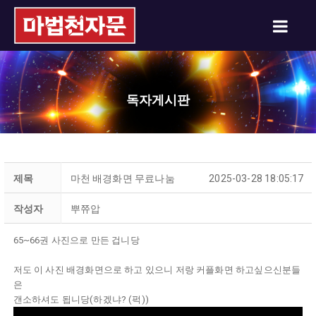
독자게시판
제목
마천 배경화면 무료나눔
2025-03-28 18:05:17
작성자
뿌쮸압
65~66권 사진으로 만든 겁니당
저도 이 사진 배경화면으로 하고 있으니 저랑 커플화면 하고싶으신분들
은
갠소하셔도 됩니당(하겠냐? (퍽))