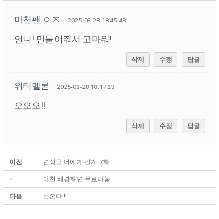
마천팬 ㅇㅈ
2025-03-28 18:45:48
언니! 만들어줘서 고마워!
삭제
수정
답글
워터멜론
2025-03-28 18:17:23
오오오!!
삭제
수정
답글
이전
연성글 너에게 갈게 7화
-
마천 배경화면 무료나눔
다음
눈온다!!!