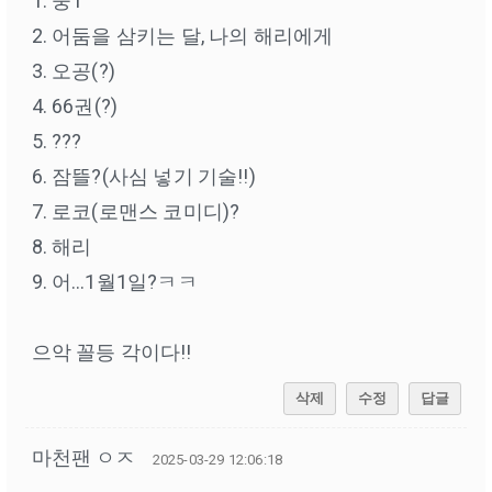
1. 중1
2. 어둠을 삼키는 달, 나의 해리에게
3. 오공(?)
4. 66권(?)
5. ???
6. 잠뜰?(사심 넣기 기술!!)
7. 로코(로맨스 코미디)?
8. 해리
9. 어…1월1일?ㅋㅋ
으악 꼴등 각이다!!
삭제
수정
답글
마천팬 ㅇㅈ
2025-03-29 12:06:18