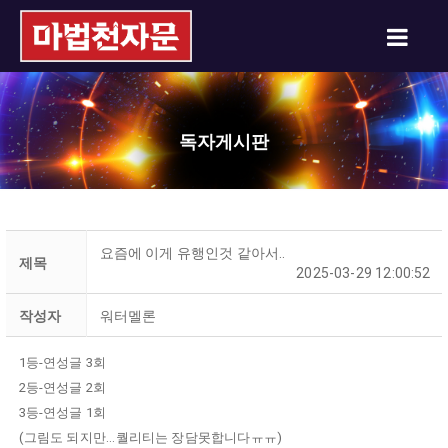
독자게시판
요즘에 이게 유행인것 같아서..
제목
2025-03-29 12:00:52
작성자
워터멜론
1등-연성글 3회
2등-연성글 2회
3등-연성글 1회
(그림도 되지만...퀄리티는 장담못합니다ㅠㅠ)