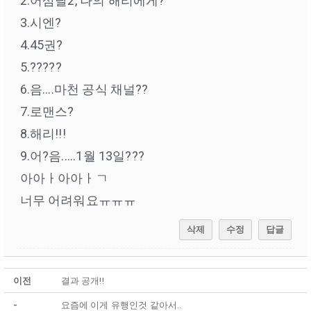
2.어삼달2, 나의 해리에게?
3.시엔?
4.45권?
5.?????
6.음....마천 공식 채널??
7.로맨스?
8.해리!!!
9.어?음.....1월 13일???
아아ㅏ아아ㅏㄱ
너무 어려워요ㅠㅠㅠ
삭제
수정
답글
이전
결과 공개!!
-
요즘에 이게 유행인것 같아서..