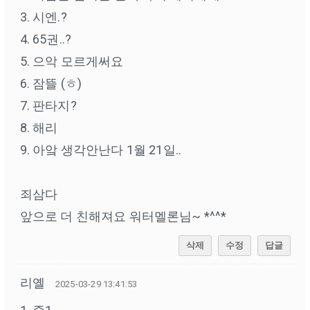
3. 시엔.?
4. 65권..?
5. 으악 모르게써요
6. 잠뜰 (ㅎ)
7. 판타지?
8. 해리
9. 아앜 생각안난다 1월 21일..
죄삼다
앞으로 더 친해져요 워터멜론님~ *^^*
삭제
수정
답글
리옐
2025-03-29 13:41:53