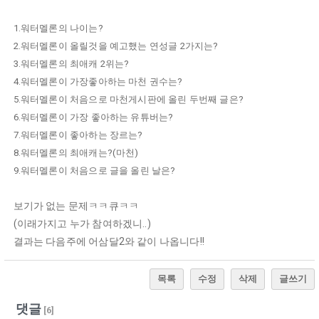
1.워터멜론의 나이는?
2.워터멜론이 올릴것을 예고했는 연성글 2가지는?
3.워터멜론의 최애캐 2위는?
4.워터멜론이 가장좋아하는 마천 권수는?
5.워터멜론이 처음으로 마천게시판에 올린 두번째 글은?
6.워터멜론이 가장 좋아하는 유튜버는?
7.워터멜론이 좋아하는 장르는?
8.워터멜론의 최애캐는?(마천)
9.워터멜론이 처음으로 글을 올린 날은?
보기가 없는 문제ㅋㅋ큐ㅋㅋ
(이래가지고 누가 참여하겠니..)
결과는 다음주에 어삼달2와 같이 나옵니다!!
목록
수정
삭제
글쓰기
댓글
[
6
]