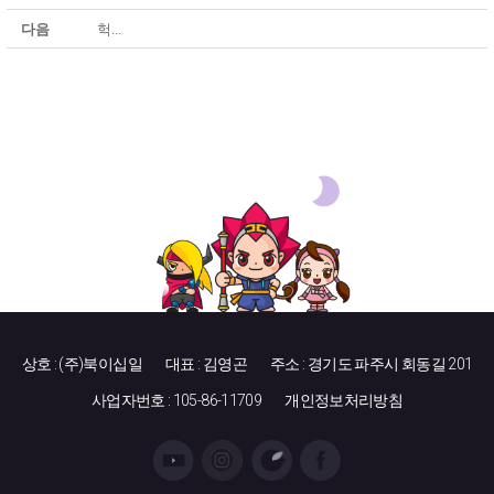
다음
헉...
상호 : (주)북이십일
대표 : 김영곤
주소 : 경기도 파주시 회동길 201
사업자번호 : 105-86-11709
개인정보처리방침