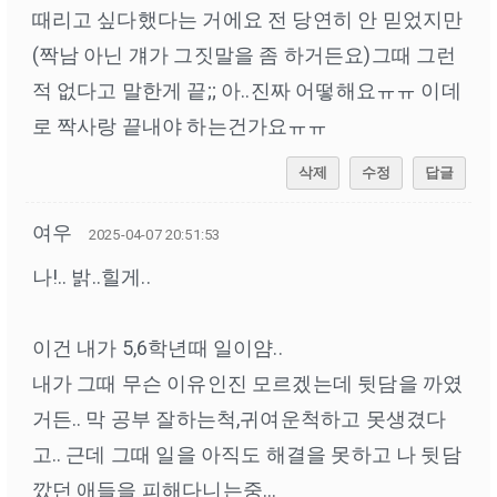
때리고 싶다했다는 거에요 전 당연히 안 믿었지만
(짝남 아닌 걔가 그짓말을 좀 하거든요)그때 그런
적 없다고 말한게 끝;; 아..진짜 어떻해요ㅠㅠ 이데
로 짝사랑 끝내야 하는건가요ㅠㅠ
삭제
수정
답글
여우
2025-04-07 20:51:53
나!.. 밝..힐게..
이건 내가 5,6학년때 일이얌..
내가 그때 무슨 이유인진 모르겠는데 뒷담을 까였
거든.. 막 공부 잘하는척,귀여운척하고 못생겼다
고.. 근데 그때 일을 아직도 해결을 못하고 나 뒷담
깠던 애들을 피해다니는중...