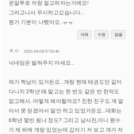
운말투로 저랑 절교하자는거에요!
그러고나서 무시하고갔습니다...
뭔가 기분이 나빴어요..ㅠㅠ
삭제
수정
답글
ㅊㅇ
2025-04-08 07:50:46
닉네임은 밣혀주지 마세요...
제가 짝남이 있거든요...걔랑 현재 태권도만 같이
다니지 2학년 때 말고는 한 번도 같은 반 한적도
없고해서..어떻게 해야할까요? 친한 친구도 걔 알
아서 못 믿겠어서 말안 하고 있었거든요...대화는
6학년 몇반 됬냐 정도? 그리고 남사친,아니 웬수
가 제 뒤에 걔랑 있었는데 갑자기 저 보고 걔가 저