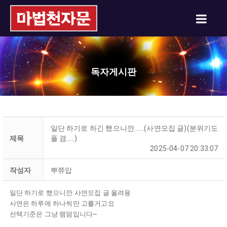
독자게시판
일단 하기로 하긴 했으니깐......(사연모집 글)(분위기도
제목
풀 겸.....)
2025-04-07 20:33:07
작성자
뿌쮸압
일단 하기로 했으니깐 사연모집 글 올려용
사연은 하루에 하나씩만 고를거고요
선택기준은 그냥 램덤입니다~