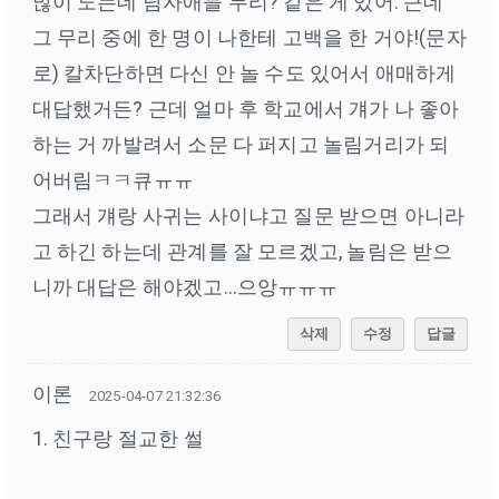
많이 노는데 남자애들 무리? 같은 게 있어. 근데
그 무리 중에 한 명이 나한테 고백을 한 거야!(문자
로) 칼차단하면 다신 안 놀 수도 있어서 애매하게
대답했거든? 근데 얼마 후 학교에서 걔가 나 좋아
하는 거 까발려서 소문 다 퍼지고 놀림거리가 되
어버림ㅋㅋ큐ㅠㅠ
그래서 걔랑 사귀는 사이냐고 질문 받으면 아니라
고 하긴 하는데 관계를 잘 모르겠고, 놀림은 받으
니까 대답은 해야겠고…으앙ㅠㅠㅠ
삭제
수정
답글
이론
2025-04-07 21:32:36
1. 친구랑 절교한 썰