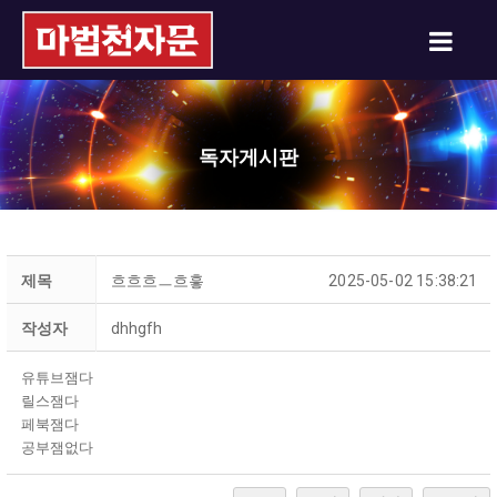
독자게시판
제목
흐흐흐ㅡ흐흫
2025-05-02 15:38:21
작성자
dhhgfh
유튜브잼다
릴스잼다
페북잼다
공부잼없다