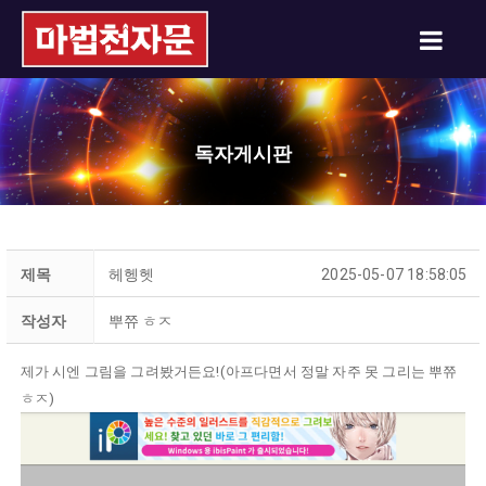
독자게시판
제목
헤헹헷
2025-05-07 18:58:05
작성자
뿌쮸 ㅎㅈ
제가 시엔 그림을 그려봤거든요!(아프다면서 정말 자주 못 그리는 뿌쮸
ㅎㅈ)