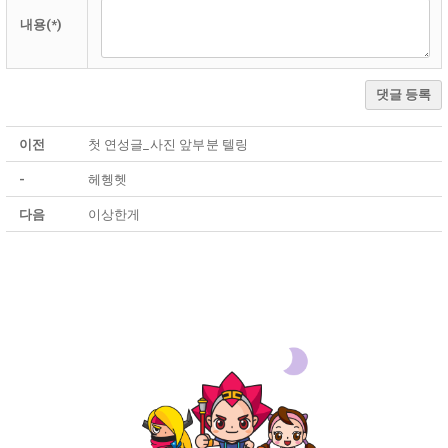
내용(*)
댓글 등록
이전
첫 연성글_사진 앞부분 텔링
-
헤헹헷
다음
이상한게