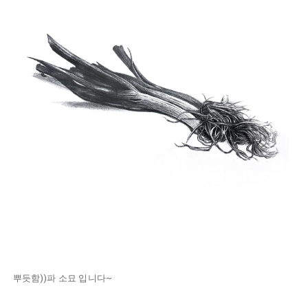
뿌듯함))파 소묘 입니다~