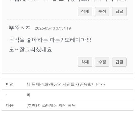
삭제
수정
답글
뿌쮸ㅎㅈ
2025-05-10 07:54:19
음악을 좋아하는 파는? 도레미파!!!
오~ 잘그리셨네요
삭제
수정
답글
이전
제 폰 배경화면(67권 사진들~) 공유합니당~~
-
파
다음
(추측) 미스터맵의 예언 해독