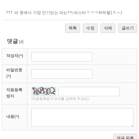
???: 파 중에서 가장 인기있는 파는??/파스타ㅋㅋㅋ하하핳(ㅈㅅ)
목록
수정
삭제
글쓰기
댓글
[
4
]
작성자(*)
비밀번호
(*)
자동등록
방지
(자동등록방지 숫자를 입력해 주세요)
내용(*)
댓글 등록