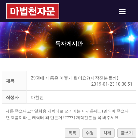
독자게시판
29권에 제롬은 어떻게 됬어요?(제작진분들께)
제목
2019-01-23 10:38:51
작성자
마천팬
제롬 죽었나요? 일회용 캐릭터로 쓰기에는 아까운데... (만약에 죽었다
면 제롬이라는 캐릭터 왜 만든거?????) 제작진분들 꼭 봐주세요..
목록
수정
삭제
글쓰기