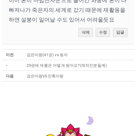
이미 혼이 마법천자문으로 들어간 와중에 혼이 다
빠져나가 죽은자의 세계로 갔기 때문에 재활용을
하면 설붕이 일어날 수도 있어서 어려울듯요
삭제
수정
답글
이전
검은마왕(41권) vs 동자
-
29권에 제롬은 어떻게 됬어요?(제작진분들께)
다음
검은마왕VS잔혹마왕