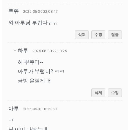
뿌쮸
2025-06-30 22:08:47
와 아루님 부럽다ㅠㅠ
삭제
수정
답글
하루
2025-06-30 22:13:25
허 뿌쮸다~
아루가 부럽니? ㅋㅋ
금방 올릴게 :3
삭제
수정
아루
2025-06-30 18:53:21
ㅋ
난 이미 다봤는데