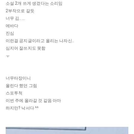
소설 2개 쓰게 생겼다는 소리임
2부작으로 갈듯
너무 김.. ...
에바다
진심
이런걸 공지글이라고 올리는 나자신..
심지어 잘쓰지도 못함
ㅜ
너무타장이니
올린다 했던 그림
스포투척
이번 주에 올라갈 것 같음 아마
하지만? 낙서다 ^^