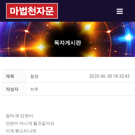
독자게시판
제목
헐랭
2025-06-30 18:33:43
작성자
하루
엄머 제 단편이..
단편이 아니게 될것같아요
이게 뭔소리냐면