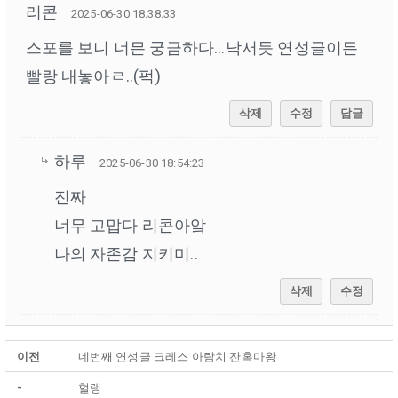
리콘
2025-06-30 18:38:33
스포를 보니 너믄 궁금하다...낙서듯 연성글이든
빨랑 내놓아ㄹ..(퍽)
삭제
수정
답글
하루
2025-06-30 18:54:23
진짜
너무 고맙다 리콘아앜
나의 자존감 지키미..
삭제
수정
이전
네번째 연성글 크레스 아람치 잔혹마왕
-
헐랭