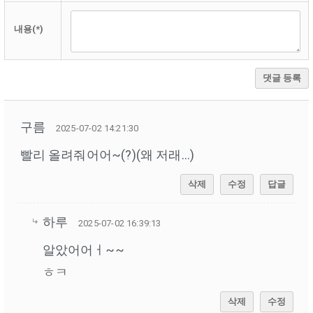
내용(*)
댓글 등록
구름
2025-07-02 14:21:30
빨리 올려줘어어~(?)(왜 저래...)
삭제
수정
답글
하루
2025-07-02 16:39:13
알았어어ㅓ~~
ㅎㅋ
삭제
수정