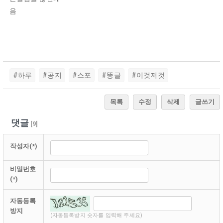
음
#하루
#공지
#스포
#똥글
#이것저것
목록
수정
삭제
글쓰기
댓글
[
9
]
작성자(*)
비밀번호
(*)
자동등록
방지
(자동등록방지 숫자를 입력해 주세요)