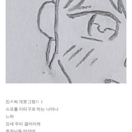
진ㅈ짜 개못그렸ㄷㅏ
스포를 이따구로 하는 나야나
느하
요새 우리 갤러리에
존잘님들 많던데