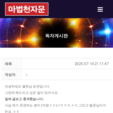
독자게시판
제목
.
2025-07-14 21:11:47
작성자
ㄴ
안녕하세요 별몬님.초면입니다.
그런데 해드리고 싶은 말이 있어서요..
밑에 글보고 충격했습니다..
​사실 제가 존경하는 분이 (익명ㅎㅎ)ㅇㅌㅁㄹ,ㅎㄹ,그리고 별몬님이거
든요..ㅎㅎ