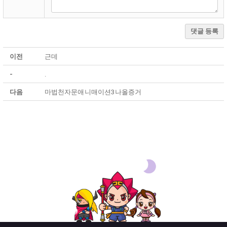
댓글 등록
이전
근데
-
.
다음
마법천자문애니매이션3나올증거