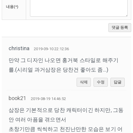
내용(*)
댓글 등록
christina
2019-09-10 22:12:36
만약 그 디자인 나오면 홍거북 스타일로 해주기
를.(시리얼 과거삼장은 당찬건 좋아도 좀...)
삭제
수정
답글
book21
2019-08-19 14:46:52
삼장은 기본적으로 당찬 캐릭터이긴 하지만, 그동
안 여러 아픔을 겪으면서
초창기만큼 씩씩하고 천진난만한 모습은 보기 어