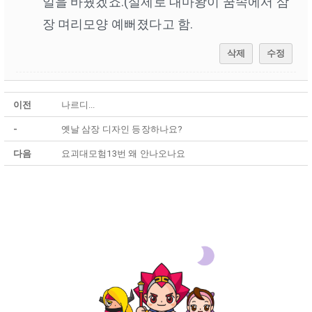
일을 바꿨겠죠.(실제로 대마왕이 꿈속에서 삼
장 며리모양 예뻐졌다고 함.
삭제
수정
이전
나르디...
-
옛날 삼장 디자인 등장하나요?
다음
요괴대모험13번 왜 안나오나요