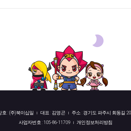
상호 : (주)북이십일
대표 : 김영곤
주소 : 경기도 파주시 회동길 20
사업자번호 : 105-86-11709
개인정보처리방침