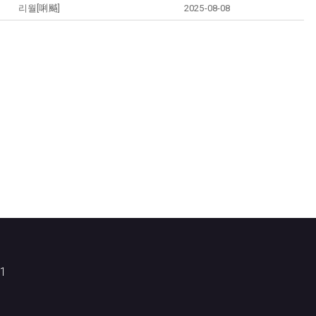
리월[唎䬂]
2025-08-08
1