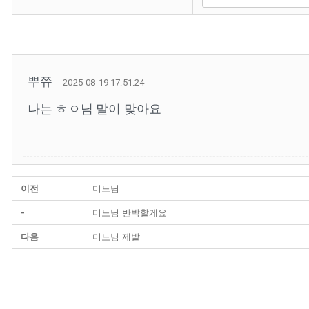
뿌쮸
2025-08-19 17:51:24
나는 ㅎㅇ님 말이 맞아요
이전
미노님
-
미노님 반박할게요
다음
미노님 제발