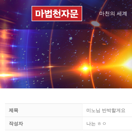
마천의 세계
제목
미노님 반박할게요
작성자
나는 ㅎㅇ