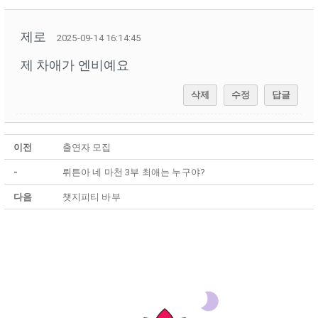
제로
2025-09-14 16:14:45
제 차애가 엔비예요
삭제
수정
답글
이전
출연자 모집
-
뤼튼아 네 마천 3부 최애는 누구야?
다음
챗지피티 바부