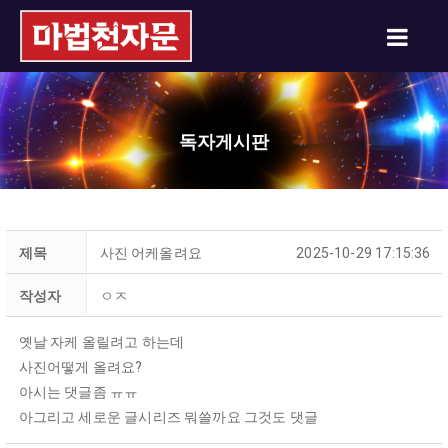
독자게시판
제목
사진 어케올려요
2025-10-29 17:15:36
작성자
ㅇㅈ
옛날 자케 올릴려고 하는데
사진어떻게 올려요?
아시는 댓글좀 ㅠㅠ
아그리고 세로운 글시리즈 뭐쓸까요 그것도 댓글