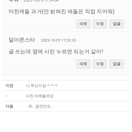
2025-10-29 17:54:04
마천캐들 과거(안 밝혀진 애들은 직접 지어줘)
삭제
수정
답글
달아몬스타
2025-10-29 17:23:29
글 쓰는데 옆에 사진 누르면 되는거 같아!
삭제
수정
답글
이전
나 찍신이갘ㅋㅋㅋ
-
사진 어케올려요
다음
...하...잠깐만요...